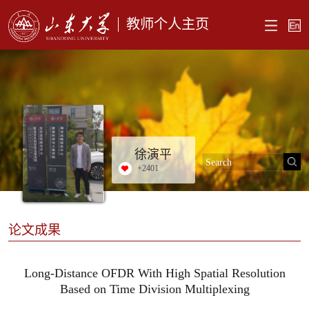
教师个人主页
徐演平
+
2401
论文成果
Long-Distance OFDR With High Spatial Resolution
Based on Time Division Multiplexing