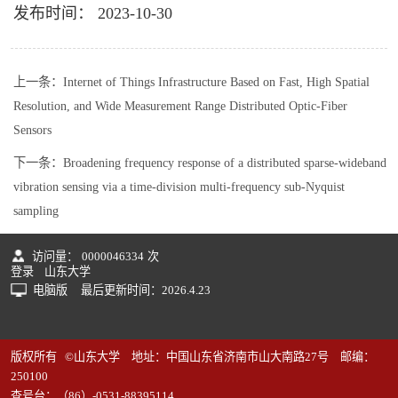
发布时间： 2023-10-30
上一条：
Internet of Things Infrastructure Based on Fast, High Spatial
Resolution, and Wide Measurement Range Distributed Optic-Fiber
Sensors
下一条：
Broadening frequency response of a distributed sparse-wideband
vibration sensing via a time-division multi-frequency sub-Nyquist
sampling
访问量：
0000046334
次
登录
山东大学
电脑版
最后更新时间：
2026
.
4
.
23
版权所有 ©山东大学 地址：中国山东省济南市山大南路27号 邮编：
250100
查号台：（86）-0531-88395114