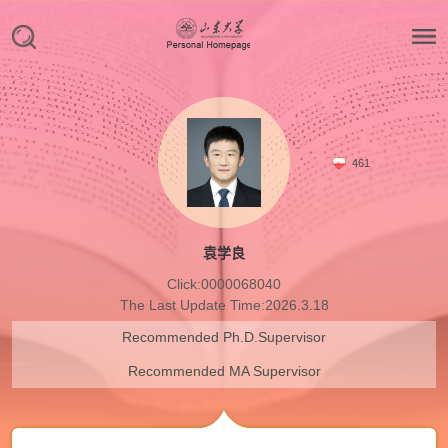
461
袁学良
Click:
0000068040
The Last Update Time:
2026
.
3
.
18
Recommended Ph.D.Supervisor
Recommended MA Supervisor