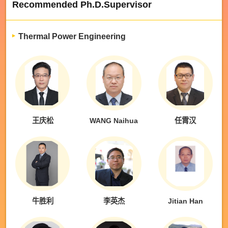
Recommended Ph.D.Supervisor
Thermal Power Engineering
王庆松
WANG Naihua
任霄汉
牛胜利
李英杰
Jitian Han