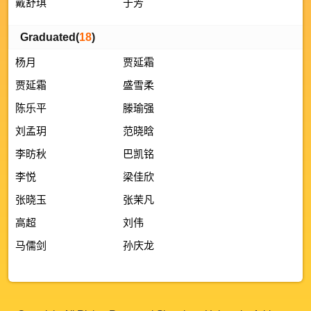
戴舒琪
于芳
Graduated(
18
)
杨月
贾延霜
贾延霜
盛雪柔
陈乐平
滕瑜强
刘孟玥
范晓晗
李昉秋
巴凯铭
李悦
梁佳欣
张晓玉
张茉凡
高超
刘伟
马儒剑
孙庆龙