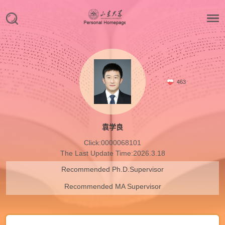
463
袁学良
Click:
0000068101
The Last Update Time:
2026
.
3
.
18
Recommended Ph.D.Supervisor
Recommended MA Supervisor