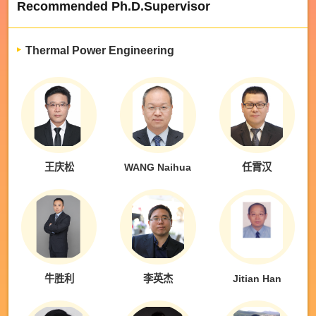
Recommended Ph.D.Supervisor
Thermal Power Engineering
王庆松
WANG Naihua
任霄汉
牛胜利
李英杰
Jitian Han