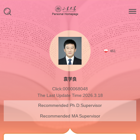
461
袁学良
Click:
0000068048
The Last Update Time:
2026
.
3
.
18
Recommended Ph.D.Supervisor
Recommended MA Supervisor