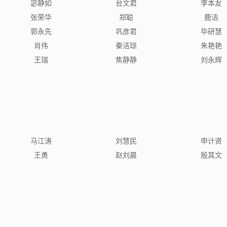
宓静如
台文君
李本友
张荣华
郑聪
鹿洁
郭永先
巩彦君
毕研慧
肖伟
秦洁琼
朱艳艳
王瑞
焦静静
刘永辉
马江涛
刘慧民
申计贤
王勇
赵刘晨
殷其文