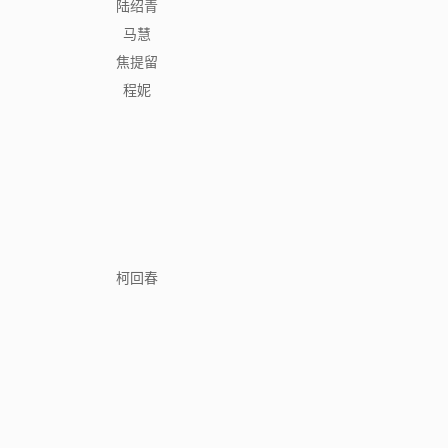
陆绍青
马慧
焦提留
程妮
柯回春