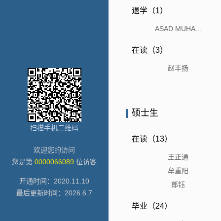
退学（1）
ASAD MUHA...
在读（3）
赵丰扬
硕士生
扫描手机二维码
在读（13）
欢迎您的访问
王正通
您是第
0000066089
位访客
牟重阳
开通时间：
2020
.
11
.
10
郎钰
最后更新时间：
2026
.
6
.
7
毕业（24）