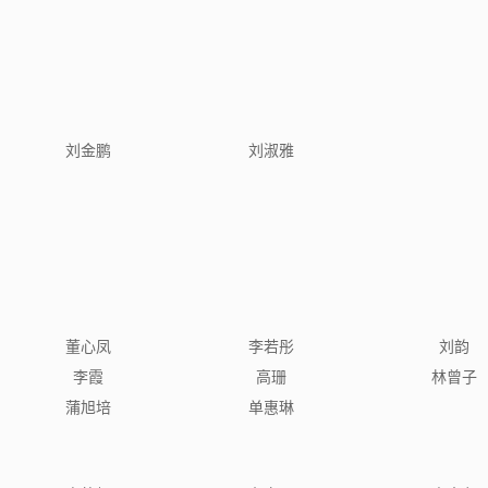
刘金鹏
刘淑雅
董心凤
李若彤
刘韵
李霞
高珊
林曾子
蒲旭培
单惠琳