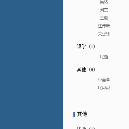
吴达
刘杰
王毅
汪传新
宋岱锋
退学（1）
张涵
其他（9）
李金星
张彬彬
其他