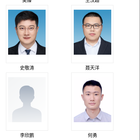
吴臻
王汉超
史敬涛
聂天洋
李欣鹏
何勇