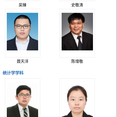
吴臻
史敬涛
聂天洋
陈增敬
统计学学科