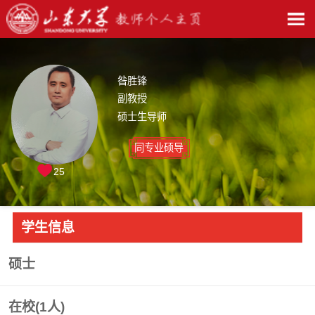
昝胜锋
副教授
硕士生导师
同专业硕导
25
学生信息
硕士
在校(
1
人)