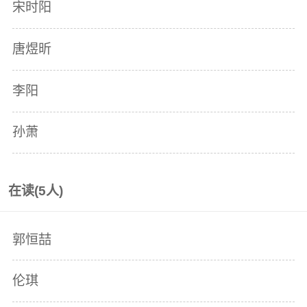
宋时阳
唐煜昕
李阳
孙萧
在读(
5
人)
郭恒喆
伦琪