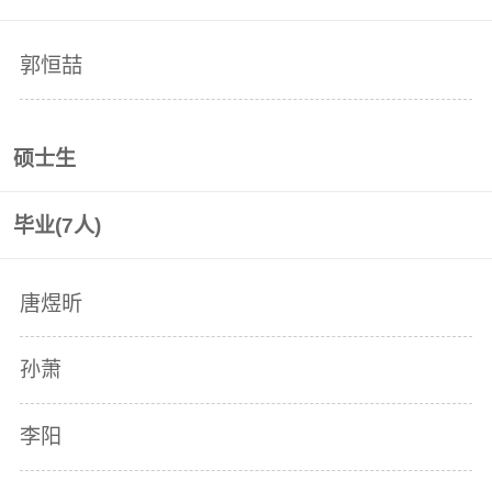
郭恒喆
硕士生
毕业(
7
人)
唐煜昕
孙萧
李阳