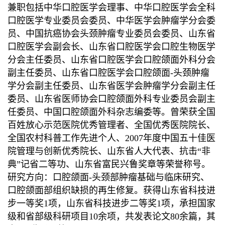
兼职包括中华口腔医学会理事、中华口腔医学会全科
口腔医学专业委员会委员、中华医学会肿瘤学分会委
员、中国抗癌协会头颈肿瘤专业委员会委员、山东省
口腔医学会副会长、山东省口腔医学会口腔生物医学
分会主任委员、山东省口腔医学会口腔颌面外科分会
副主任委员、山东省口腔医学会口腔颌面
-
头颈肿瘤
学分会副主任委员、山东省医学会肿瘤学分会副主任
委员、山东省医师协会口腔颌面外科专业委员会副主
任委员、中国口腔颌面外科杂志编委等。
曾荣获全国
百姓放心示范医院优秀管理者、全国优秀医院院长、
全国农村科普工作先进个人、
2007
年度中国五十佳医
院管理与创新优秀院长、山东省人大代表、抗击
“
非
典
”
记省二等功、山东省富民兴鲁奖章等荣誉称号。
研究方向：口腔颌面
-
头颈部肿瘤基础与临床研究、
口腔颌面部组织缺损的再生修复。获得山东省科技进
步一等奖
1
项，山东省科技进步二等奖
1
项，承担国家
级和省部级科研项目
10
余项，共发表论文
80
余篇，其