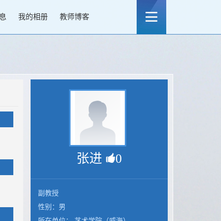
息
我的相册
教师博客
张进
0
副教授
性别：男
所在单位： 艺术学院（威海）