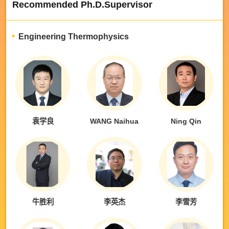
Recommended Ph.D.Supervisor
Engineering Thermophysics
袁学良
WANG Naihua
Ning Qin
牛胜利
李英杰
李雪芳