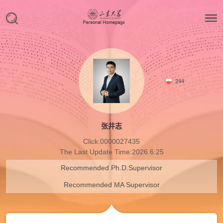
244
张井志
Click:
0000027435
The Last Update Time:
2026
.
6
.
25
Recommended Ph.D.Supervisor
Recommended MA Supervisor