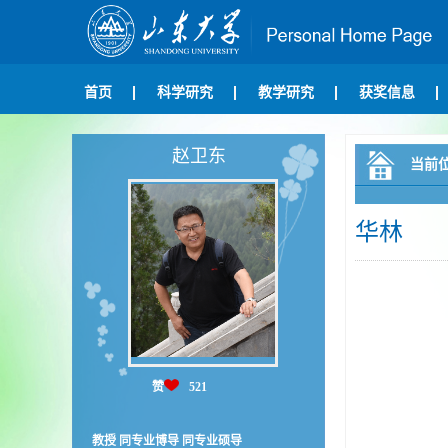
首页
科学研究
教学研究
获奖信息
赵卫东
当前
华林
赞
521
教授 同专业博导 同专业硕导