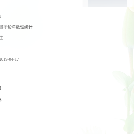
1
概率论与数理统计
生
2019-04-17
贝
飞