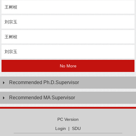
王树桢
刘宗玉
王树桢
刘宗玉
No More
Recommended Ph.D.Supervisor
Recommended MA Supervisor
PC Version
Login
|
SDU