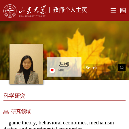
教师个人主页
左娜
+
401
科学研究
研究领域
game theory, behavioral economics, mechanism
design and experimental economics