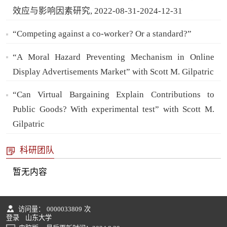
效应与影响因素研究, 2022-08-31-2024-12-31
“Competing against a co-worker? Or a standard?”
“A Moral Hazard Preventing Mechanism in Online
Display Advertisements Market” with Scott M. Gilpatric
“Can Virtual Bargaining Explain Contributions to
Public Goods? With experimental test” with Scott M.
Gilpatric
科研团队
暂无内容
访问量：
0000033809
次
登录
山东大学