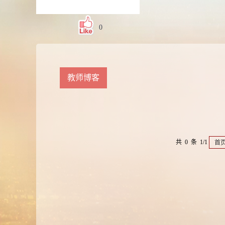
0
教师博客
共 0 条 1/1
首