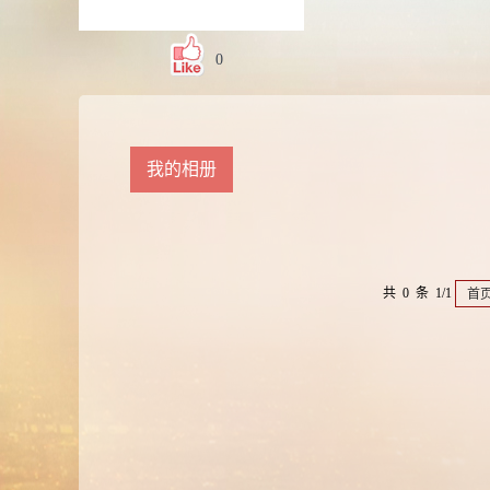
0
我的相册
共 0 条 1/1
首