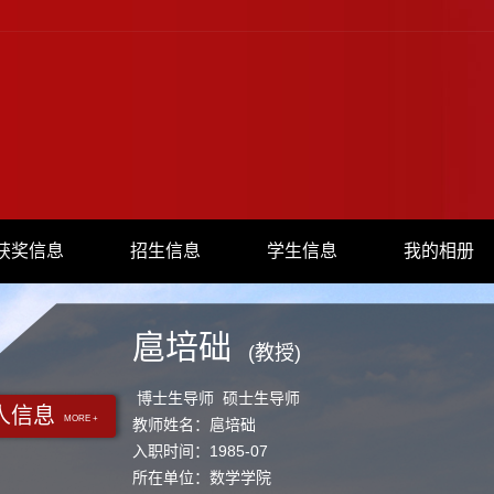
获奖信息
招生信息
学生信息
我的相册
扈培础
(教授)
博士生导师 硕士生导师
人信息
MORE +
教师姓名：扈培础
入职时间：1985-07
所在单位：数学学院