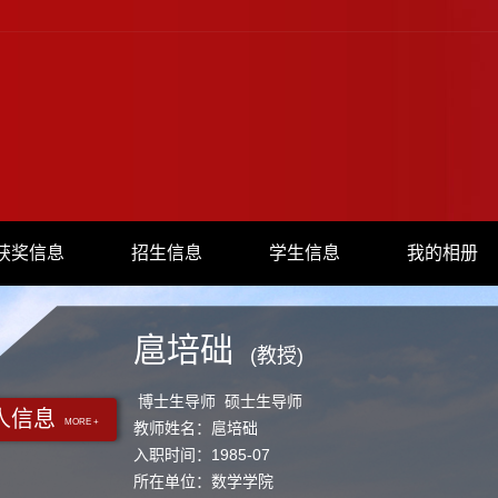
获奖信息
招生信息
学生信息
我的相册
扈培础
(教授)
博士生导师 硕士生导师
人信息
MORE +
教师姓名：扈培础
入职时间：1985-07
所在单位：数学学院