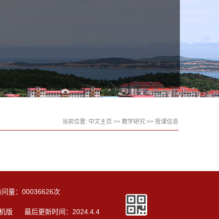
当前位置:
中文主页
>>
教学研究
>>
授课信息
访问量：
00036626
次
机版
最后更新时间：
2024
.
4
.
4