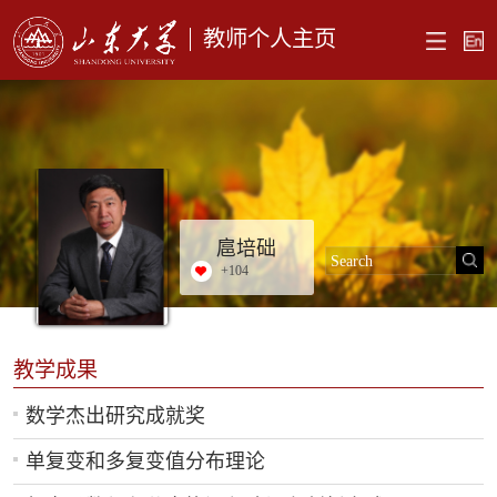
教师个人主页
扈培础
+
104
教学成果
数学杰出研究成就奖
单复变和多复变值分布理论