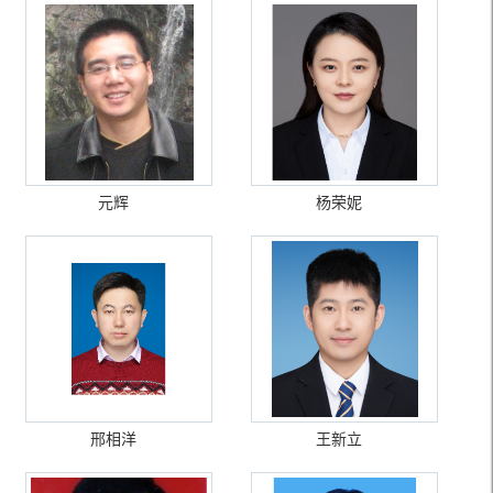
元辉
杨荣妮
邢相洋
王新立