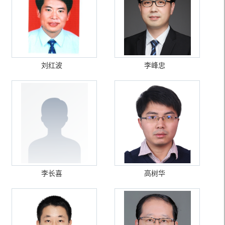
刘红波
李峰忠
李长喜
高树华