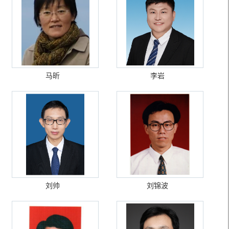
马昕
李岩
刘帅
刘锦波