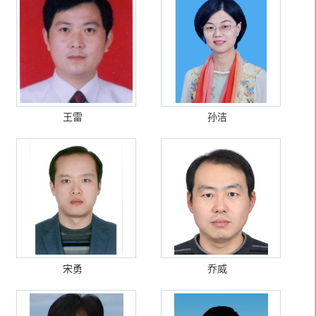
王雷
孙洁
宋勇
乔威