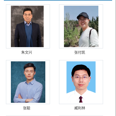
朱文兴
张付凯
张聪
臧利林