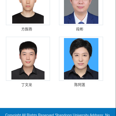
方旌扬
段彬
丁文龙
陈阿莲
Copyright All Rights Reserved Shandong University Address: No.