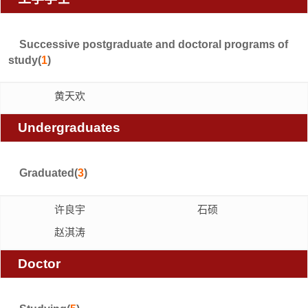
Successive postgraduate and doctoral programs of
study(
1
)
黄天欢
Undergraduates
Graduated(
3
)
许良宇
石硕
赵淇涛
Doctor