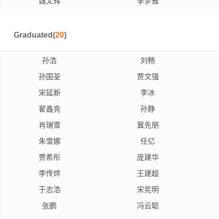
魏文辉
李梦雅
Graduated(
20
)
孙浩
刘畅
孙国荃
贾文强
宋延新
李冰
翟鑫亮
孙静
肖瑞雪
冀先朋
朱雪娜
任亿
贾希彤
庞建华
李传烨
王建超
于志浩
宋宪明
张鹏
冯云聪