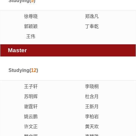
Studying(
5
)
徐尊晓
郑逸凡
郭颖颖
丁奉乾
王伟
Master
Studying(
12
)
王子轩
李晓桐
苏明辉
杜含月
谢霆轩
王新月
姚云鹏
李柏岩
许文正
黄天欢