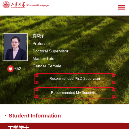
贲晛烨
Professor
Doctoral Supervisor
Master Tutor
Gender:Female
652
Recommended Ph.D.Supervisor
Recommended MA Supervisor
Student Information
工学学士