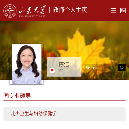
教师个人主页
陈洁
+
22
同专业硕导
儿少卫生与妇幼保健学