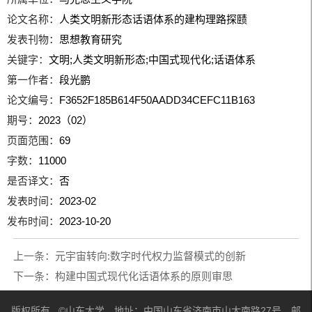
论文名称：
人类文明新形态话语体系的建构理路探赜
发表刊物：
思想教育研究
关键字：
文明;人类文明新形态;中国式现代化;话语体系
第一作者：
段光鹏
论文编号：
F3652F185B614F50AADD34CEFC11B163
期号：
2023（02）
页面范围：
69
字数：
11000
是否译文：
否
发表时间：
2023-02
发布时间：
2023-10-20
上一条：
元宇宙转向:数字时代权力监督模式的创新
下一条：
构建中国式现代化话语体系的原则审思
版权所有 ©山东大学 地址：中国山东省济南市山大南路27号 邮