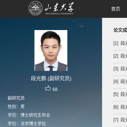
首页
论文成
[1]
[2]
[3]
段光鹏 (副研究员)
[4]
68
[5]
副研究员
性别：男
[6]
学历：博士研究生毕业
[7]
学位：法学博士学位