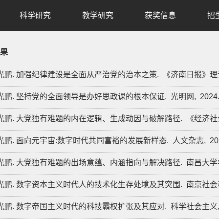
科学研究
教学研究
获奖信息
招
果
 段光鹏. 加强纪律建设是全面从严治党的治本之策.
《济南日报》理
 段光鹏. 坚持党的全面领导是办好思政课的根本保证.
光明网,
2024
 段光鹏. 大党独有难题的内在逻辑、生成动因与破解路径.
《经济社
 段光鹏. 面向元宇宙:数字时代共同富裕的发展新样态.
人文杂志,
20
 段光鹏. 大党独有难题的出场意蕴、内涵指向与解决路径.
南昌大学
 段光鹏. 数字资本主义时代人的技术化生存处境及其突围.
南京社会
 段光鹏. 数字帝国主义时代的科技霸权扩张及其应对.
科学社会主义