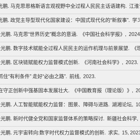
 段光鹏. 马克思恩格斯语言观视野中全过程人民民主话语建构.
江淮
 段光鹏. 政党主导型现代化国家建设：中国式现代化的“新叙事”.
学
 段光鹏. 马克思“世界历史”概念的意涵.
《中国社会科学报》,
2024
] 段光鹏. 数字技术赋能全过程人民民主的运作机理与前景展望.
《
] 段光鹏. 区块链赋能权力监督模式创新.
《河南社会科学》,
2023.
 . 抓住“有利条件” 走好“必由之路”.
前线,
2023.
] . 在守正创新中强基固本发展壮大.
《中国教育报（理论版）》,
2
] 段光鹏. 人工智能赋能权力监督：图景、障碍与进路.
湖湘论坛,
1
] 段光鹏. 新时代健全党和国家监督体系的策略探讨.
新疆社会科学,
] 段光鹏. 元宇宙转向:数字时代权力监督模式的创新.
求实,
15,
202