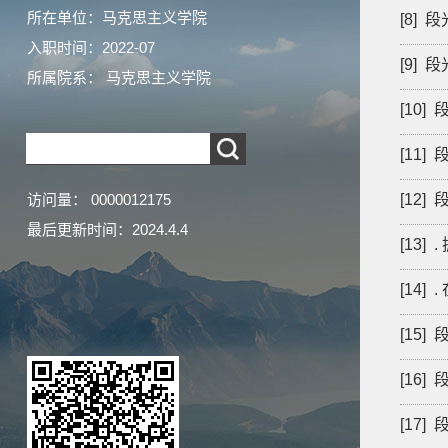
所在单位：马克思主义学院
[8]
入职时间：2022-07
[9]
所属院系： 马克思主义学院
[10]
[11
访问量：
0000012175
[12
最后更新时间：
2024
.
4
.
4
[13]
[14
[15
[16
[17