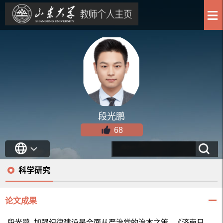
段光鹏
68
科学研究
论文成果
段光鹏. 加强纪律建设是全面从严治党的治本之策.
《济南日