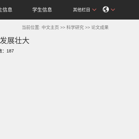
生信息
学生信息
其他栏目
当前位置:
中文主页
>>
科学研究
>>
论文成果
发展壮大
数：
187