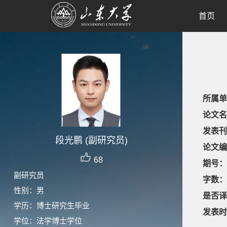
首页
所属单
论文名
发表刊
段光鹏 (副研究员)
论文编
68
期号：
副研究员
字数：
性别：男
是否译
学历：博士研究生毕业
发表时
学位：法学博士学位