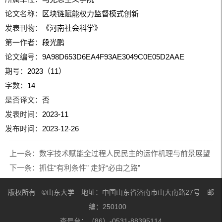
论文名称：
区块链赋能权力监督模式创新
发表刊物：
《河南社会科学》
第一作者：
段光鹏
论文编号：
9A98D653D6EA4F93AE3049C0E05D2AAE
期号：
2023（11）
字数：
14
是否译文：
否
发表时间：
2023-11
发布时间：
2023-12-26
上一条：
数字技术赋能全过程人民民主的运作机理与前景展望
下一条：
抓住“有利条件” 走好“必由之路”
版权所有 ©山东大学 地址：中国山东省济南市山大南路27号 邮
编：250100
查号台：（86）-0531-88395114