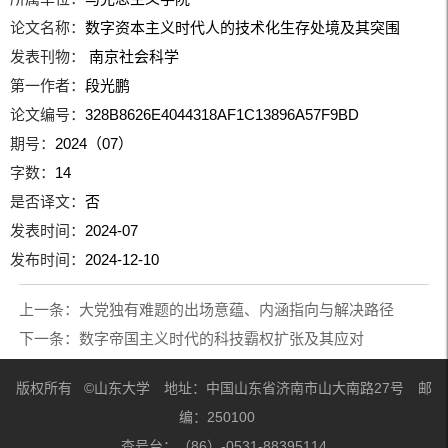
论文名称：
数字资本主义时代人的技术化生存处境及其突围
发表刊物：
南京社会科学
第一作者：
段光鹏
论文编号：
328B8626E4044318AF1C13896A57F9BD
期号：
2024（07）
字数：
14
是否译文：
否
发表时间：
2024-07
发布时间：
2024-12-10
上一条：
大党独有难题的出场意蕴、内涵指向与解决路径
下一条：
数字帝国主义时代的科技霸权扩张及其应对
版权所有 ©山东大学 地址：中国山东省济南市山大南路27号 邮
编：250100
查号台：（86）-0531-88395114