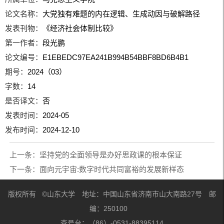
论文名称：
大党独有难题的内在逻辑、生成动因与破解路径
发表刊物：
《经济社会体制比较》
第一作者：
段光鹏
论文编号：
E1EBEDC97EA241B994B54BBF8BD6B4B1
期号：
2024（03）
字数：
14
是否译文：
否
发表时间：
2024-05
发布时间：
2024-12-10
上一条：
坚持党的全面领导是办好思政课的根本保证
下一条：
面向元宇宙:数字时代共同富裕的发展新样态
版权所有 ©山东大学 地址：中国山东省济南市山大南路27号 邮
编：250100
查号台：（86）-0531-88395114