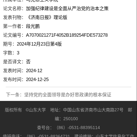
论文名称：
加强纪律建设是全面从严治党的治本之策
发表刊物：
《济南日报》理论版
第一作者：
段光鹏
论文编号：
A7070021271F4052B189254FDE573278
期号：
2024年12月23日第4版
字数：
3
是否译文：
否
发表时间：
2024-12
发布时间：
2024-12-25
下一条：
坚持党的全面领导是办好思政课的根本保证
版权所有 ©山东大学 地址：中国山东省济南市山大南路27号 邮
编：250100
查号台：（86）-0531-88395114
值班电话：（86）-0531-88364731 建设维护：山东大学信息化工作