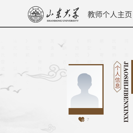
教师个人主页
个
人
信
息
7