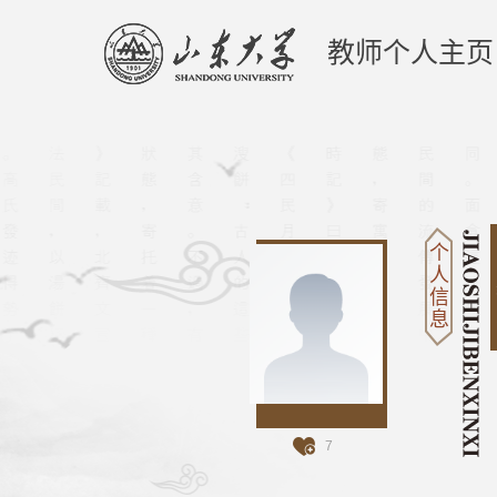
教师个人主页
个
人
信
息
7