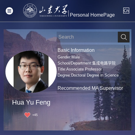
Personal HomePage
Basic Information
Gender:Male
School/Department:集成电路学院
Title:Associate Professor
Degree:Doctoral Degree in Science
Recommended MA Supervisor
Hua Yu Feng
+
45