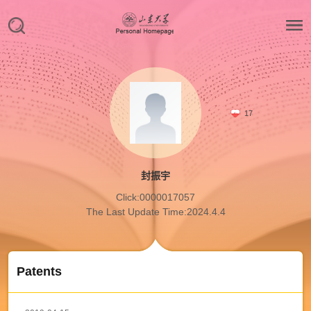
17
封振宇
Click:
0000017057
The Last Update Time:
2024
.
4
.
4
Patents