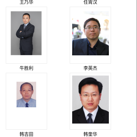
王乃华
任霄汉
牛胜利
李英杰
韩吉田
韩奎华