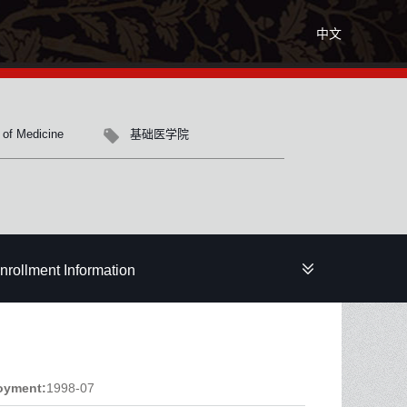
中文
 of Medicine
基础医学院
nrollment Information
oyment:
1998-07