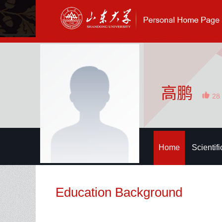
高鹏
28
Home
Scientif
Education Background