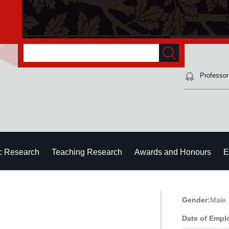
Professor
ic Research
Teaching Research
Awards and Honours
E
Gender:
Male
Date of Empl