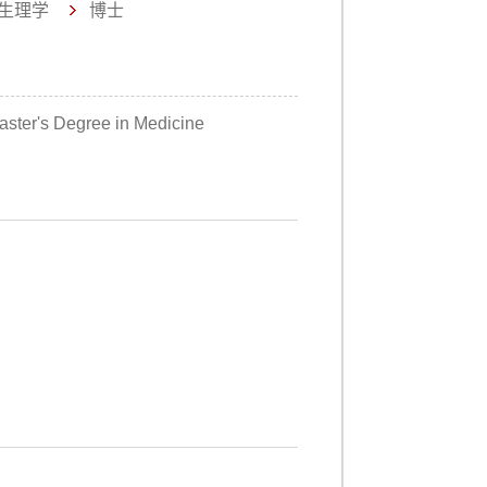
生理学
博士
ster's Degree in Medicine