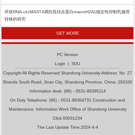
环状RNA-circMAST4调控其结合蛋白macroH2A1稳定性抑制乳腺癌
转移的研究
GET MORE
PC Version
Login
|
SDU
Copyright All Rights Reserved Shandong University Address: No. 27
Shanda South Road, Jinan City, Shandong Province, China: 250100
Information desk: (86) - 0531-88395114
On Duty Telephone: (86) - 0531-88364731 Construction and
Maintenance: Information Work Office of Shandong University
Click:
00031234
The Last Update Time:
2024
-
4
-
4