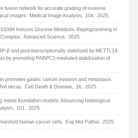
 fusion network for accurate grading of invasive
gical images.
Medical Image Analysis,
104,
2025.
C01094 Induces Glucose Metabolic Reprogramming in
5 Complex.
Advanced Science,
2025.
BP-β and post-transcriptionally stabilized by METTL14-
sis by promoting PABPC1-mediated stabilization of
 promotes gastric cancer invasion and metastasis
RNA decay.
Cell Death & Disease,
16,
2025.
g meets foundation models: Advancing histological
alysis,
101,
2025.
manifold human cancer cells.
Exp Mol Pathol,
2025.