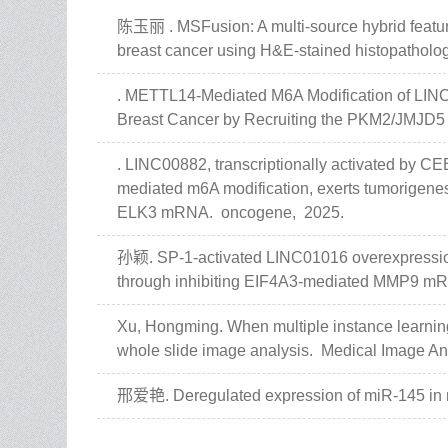
陈玉丽 . MSFusion: A multi-source hybrid feature
breast cancer using H&E-stained histopatholo
. METTL14-Mediated M6A Modification of LIN
Breast Cancer by Recruiting the PKM2/JMJD
. LINC00882, transcriptionally activated by CE
mediated m6A modification, exerts tumorigene
ELK3 mRNA.
oncogene,
2025.
孙颖. SP-1-activated LINC01016 overexpression
through inhibiting EIF4A3-mediated MMP9 m
Xu, Hongming. When multiple instance learnin
whole slide image analysis.
Medical Image An
邢爱艳. Deregulated expression of miR-145 in 