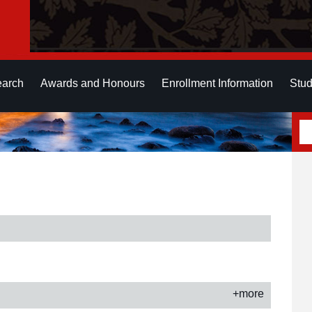
earch
Awards and Honours
Enrollment Information
Stud
+more