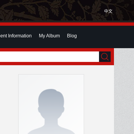
中文
ent Information
My Album
Blog