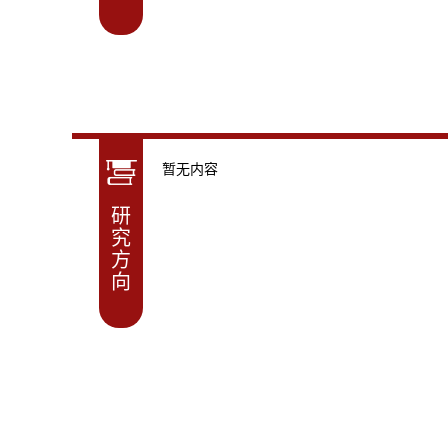
暂无内容
研
究
方
向