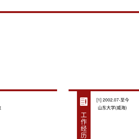
[1] 2002.07-至今
位
山东大学(威海)
工
作
经
历