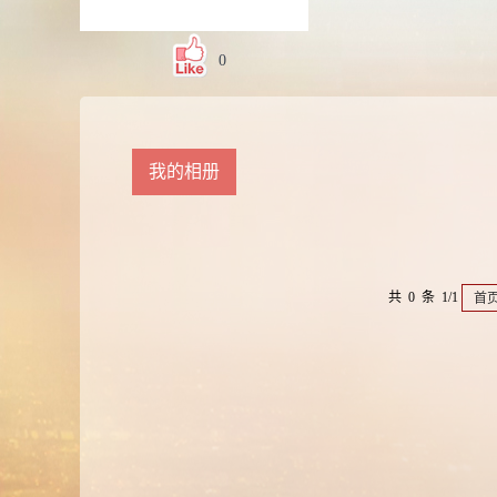
0
我的相册
共 0 条 1/1
首