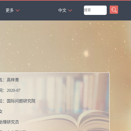
`
更多
中文
名：
高梓菁
间：
2020-07
位：
国际问题研究院
女
助理研究员