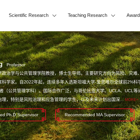
Scientific Research
Teaching Research
Award
g
Professor
学政治学与公共管理学院教授，博士生导师。主要研究方向为风险、灾难
科学家。自2022年起，连续多年入选斯坦福大学-爱思唯尔全球前2%科
学者（公共管理学科）。国际合作广泛，与哥伦比亚大学、UCLA、UCL
治理，特别是风险治理和应急管理的学生，以及未来计划出国深...
MORE+
d Ph.D.Supervisor
Recommended MA Supervisor