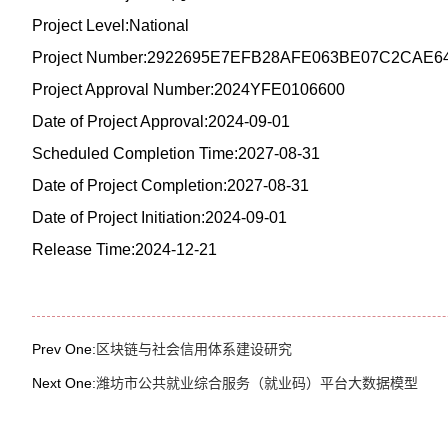
Project Level:National
Project Number:2922695E7EFB28AFE063BE07C2CAE6
Project Approval Number:2024YFE0106600
Date of Project Approval:2024-09-01
Scheduled Completion Time:2027-08-31
Date of Project Completion:2027-08-31
Date of Project Initiation:2024-09-01
Release Time:2024-12-21
Prev One:
区块链与社会信用体系建设研究
Next One:
潍坊市公共就业综合服务（就业码）平台大数据模型