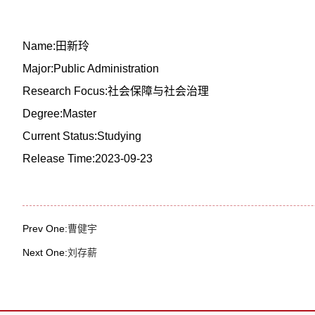
Name:田新玲
Major:Public Administration
Research Focus:社会保障与社会治理
Degree:Master
Current Status:Studying
Release Time:2023-09-23
Prev One:
曹健宇
Next One:
刘存薪