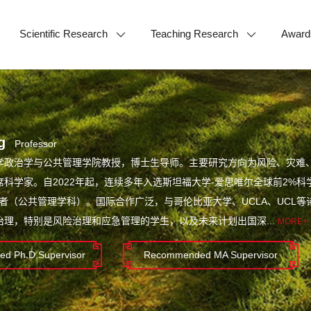
Scientific Research
Teaching Research
Award
g
Professor
学政治学与公共管理学院教授，博士生导师。主要研究方向为风险、灾难
科学家。自2022年起，连续多年入选斯坦福大学-爱思唯尔全球前2%科
学者（公共管理学科）。国际合作广泛，与哥伦比亚大学、UCLA、UCL
治理，特别是风险治理和应急管理的学生，以及未来计划出国深...
MORE+
d Ph.D.Supervisor
Recommended MA Supervisor