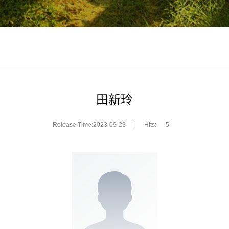
田新玲
Release Time:2023-09-23
|
Hits:
5