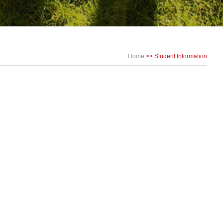
Home
>>
Student Information