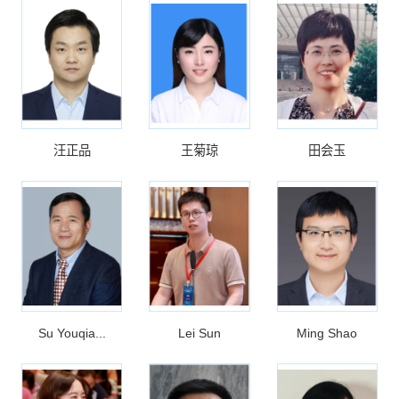
汪正品
王菊琼
田会玉
Su Youqia...
Lei Sun
Ming Shao