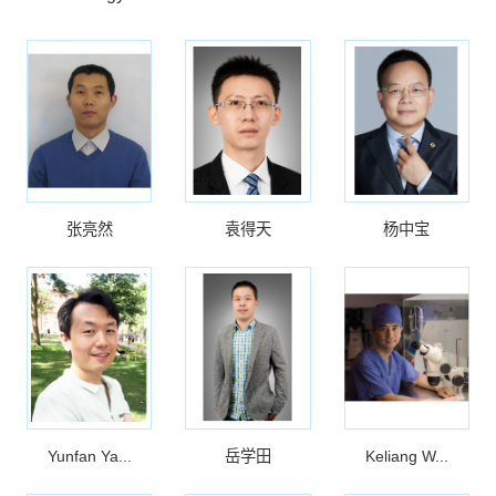
张亮然
袁得天
杨中宝
Yunfan Ya...
岳学田
Keliang W...