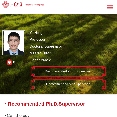
Ye Hong
Professor
Doctoral Supervisor
Master Tutor
Gender:Male
8
Recommended Ph.D.Supervisor
Recommended MA Supervisor
Recommended Ph.D.Supervisor
Cell Biology