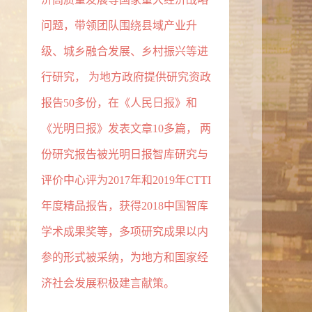
问题，带领团队围绕县域产业升
级、城乡融合发展、乡村振兴等进
行研究， 为地方政府提供研究资政
报告50多份，在《人民日报》和
《光明日报》发表文章10多篇， 两
份研究报告被光明日报智库研究与
评价中心评为2017年和2019年CTTI
年度精品报告，获得2018中国智库
学术成果奖等，多项研究成果以内
参的形式被采纳，为地方和国家经
济社会发展积极建言献策。