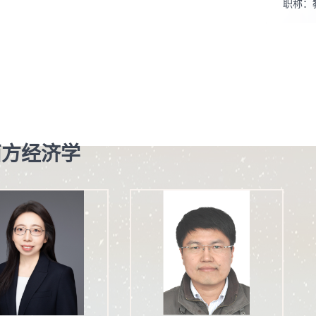
职称：
学科：
所属院
博士生
硕士生
学科：
西方经济学
政治经
学术荣
贴
20
人才