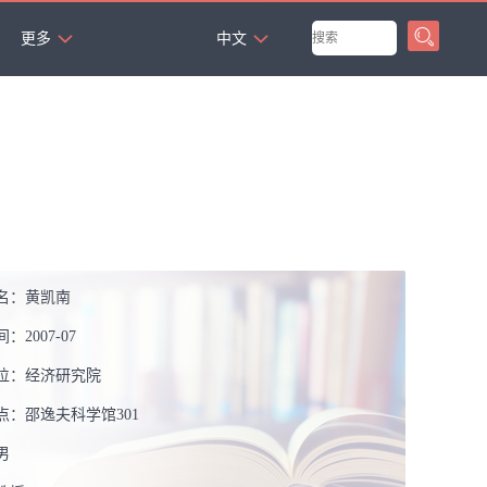
`
更多
中文
名：
黄凯南
间：
2007-07
位：
经济研究院
点：
邵逸夫科学馆301
男