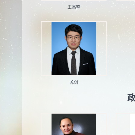
王高望
苏剑