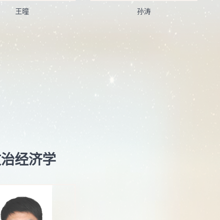
王曈
孙涛
政治经济学