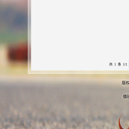
共 1 条 1/1
版
值