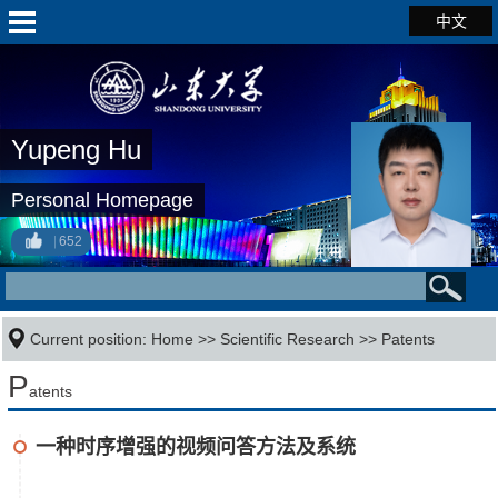
中文
Yupeng Hu
Personal Homepage
652
Current position:
Home
>>
Scientific Research
>>
Patents
P
atents
一种时序增强的视频问答方法及系统