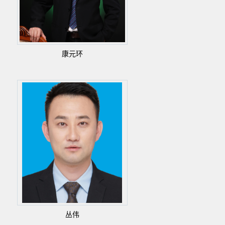
康元环
丛伟