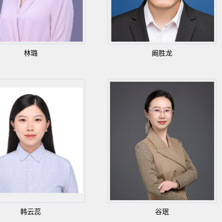
林璐
阚胜龙
韩云蕊
谷珉