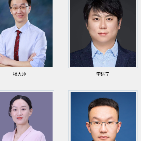
穆大帅
李远宁