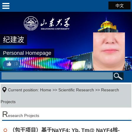
中文
纪建波
Personal Homepage
3
Current position:
Home
>>
Scientific Research
>>
Research
Projects
R
esearch Projects
（包干项目）基于NaYF4: Yb, Tm@ NaYF4核-