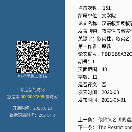
点击次数：
151
所属单位：文学院
论文名称：汉语叙实反叙
发表刊物：叙实性与事实
关键字：叙实性，叙实名
第一作者：寇鑫
论文编号：FBDEB8A32C2
期号：1
页面范围：48
扫描手机二维码
字数：11
是否译文：否
欢迎您的访问
发表时间：2020-08
您是第
0000007809
位访客
发布时间：2021-05-31
开通时间：
2023
.
6
.
13
最后更新时间：
2024
.
4
.
4
上一条：
依附义名词的语
下一条：
The Restriction