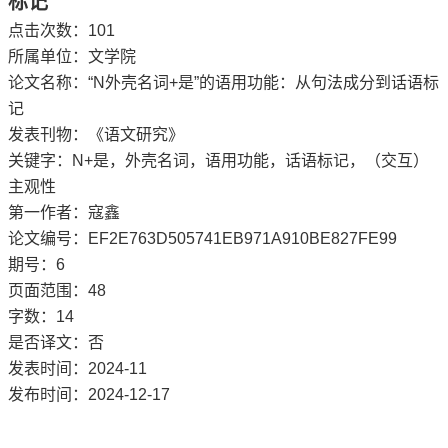
标记
点击次数：
101
所属单位：文学院
论文名称：“N外壳名词+是”的语用功能：从句法成分到话语标
记
发表刊物：《语文研究》
关键字：N+是，外壳名词，语用功能，话语标记，（交互）
主观性
第一作者：寇鑫
论文编号：EF2E763D505741EB971A910BE827FE99
期号：6
页面范围：48
字数：14
是否译文：否
发表时间：2024-11
发布时间：2024-12-17