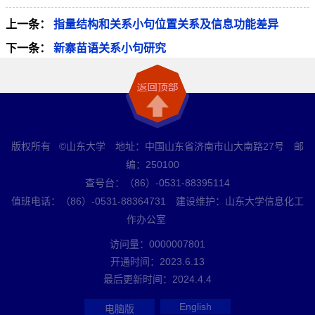
上一条：
指量结构和关系小句位置关系及信息功能差异
下一条：
新寨苗语关系小句研究
版权所有 ©山东大学 地址：中国山东省济南市山大南路27号 邮
编：250100
查号台：（86）-0531-88395114
值班电话：（86）-0531-88364731 建设维护：山东大学信息化工
作办公室
访问量：
0000007801
开通时间：
2023
.
6
.
13
最后更新时间：
2024
.
4
.
4
English
电脑版