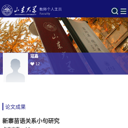
寇鑫
12
论文成果
新寨苗语关系小句研究