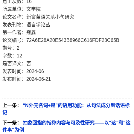
点击次数：
16
所属单位：文学院
论文名称：新寨苗语关系小句研究
发表刊物：语言学论丛
第一作者：寇鑫
论文编号：72A6E28A20E543B8966C616FDF23C65B
期号：2
字数：12
是否译文：否
发表时间：2024-06
发布时间：2024-06-21
上一条：
“N外壳名词+是”的语用功能：从句法成分到话语标
记
下一条：
抽象回指的指称内容与可及性研究——以“这”和“这
件事”为例